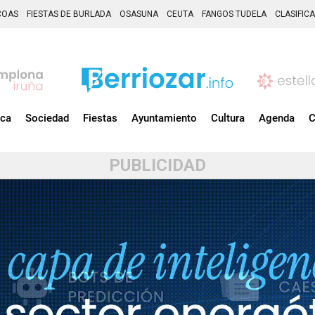
COAS
FIESTAS DE BURLADA
OSASUNA
CEUTA
FANGOS TUDELA
CLASIFIC
ica
Sociedad
Fiestas
Ayuntamiento
Cultura
Agenda
C
PUBLICIDAD