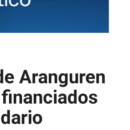
 de Aranguren
 financiados
idario