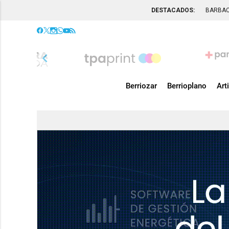
DESTACADOS:
BARBA
chevron_left
Berriozar
Berrioplano
Art