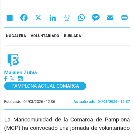
Share
Facebook
X
LinkedIn
Meneame
WhatsApp
Message
Email
Pr
NOGALERA
VOLUNTARIADO
BURLADA
Maialen Zubia
PAMPLONA ACTUAL COMARCA
Publicado: 04/03/2026 ·
12:36
Actualizado: 04/03/2026 · 12:37
La Mancomunidad de la Comarca de Pamplona
(MCP) ha convocado una jornada de voluntariado