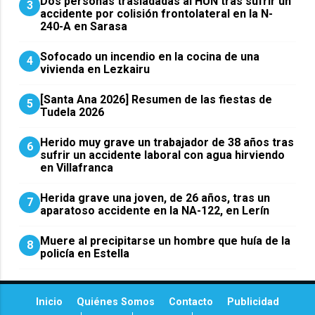
​Dos personas trasladadas al HUN tras sufrir un
3
accidente por colisión frontolateral en la N-
240-A en Sarasa
Sofocado un incendio en la cocina de una
4
vivienda en Lezkairu
[Santa Ana 2026] Resumen de las fiestas de
5
Tudela 2026
Herido muy grave un trabajador de 38 años tras
6
sufrir un accidente laboral con agua hirviendo
en Villafranca
Herida grave una joven, de 26 años, tras un
7
aparatoso accidente en la NA-122, en Lerín
Muere al precipitarse un hombre que huía de la
8
policía en Estella
Inicio
Quiénes Somos
Contacto
Publicidad