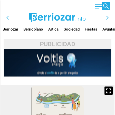
chevron_left
chevron_right
Berriozar
Berrioplano
Artica
Sociedad
Fiestas
Ayunta
PUBLICIDAD