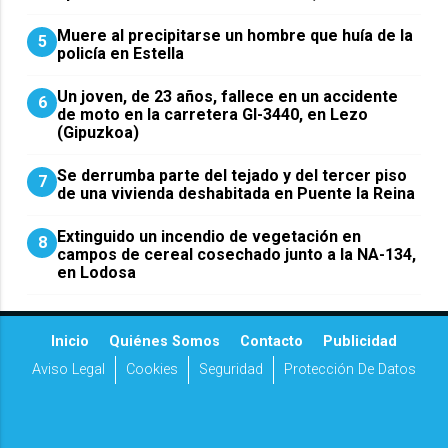
Muere al precipitarse un hombre que huía de la
5
policía en Estella
Un joven, de 23 años, fallece en un accidente
6
de moto en la carretera GI-3440, en Lezo
(Gipuzkoa)
Se derrumba parte del tejado y del tercer piso
7
de una vivienda deshabitada en Puente la Reina
Extinguido un incendio de vegetación en
8
campos de cereal cosechado junto a la NA-134,
en Lodosa
Inicio
Quiénes Somos
Contacto
Publicidad
Aviso Legal
Cookies
Seguridad
Protección De Datos