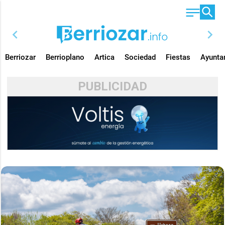
chevron_left
chevron_right
Berriozar
Berrioplano
Artica
Sociedad
Fiestas
Ayunta
PUBLICIDAD