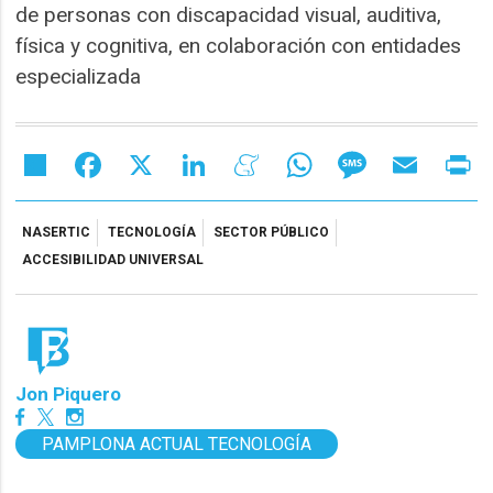
de personas con discapacidad visual, auditiva,
física y cognitiva, en colaboración con entidades
especializada
Share
Facebook
X
LinkedIn
Meneame
WhatsApp
Message
Email
Pr
NASERTIC
TECNOLOGÍA
SECTOR PÚBLICO
ACCESIBILIDAD UNIVERSAL
Jon Piquero
PAMPLONA ACTUAL TECNOLOGÍA