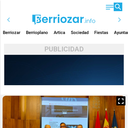
chevron_left
chevron_right
Berriozar
Berrioplano
Artica
Sociedad
Fiestas
Ayunta
PUBLICIDAD