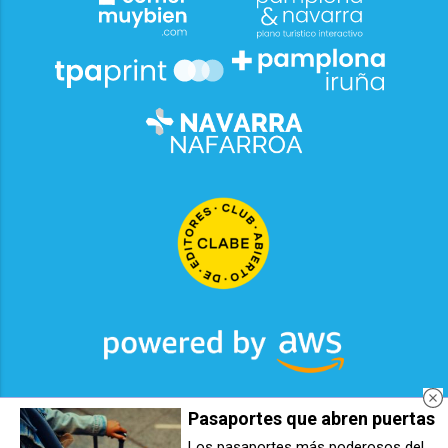
Pasaportes que abren puertas
2026
© Grupo Comunikaze
Los pasaportes más poderosos del