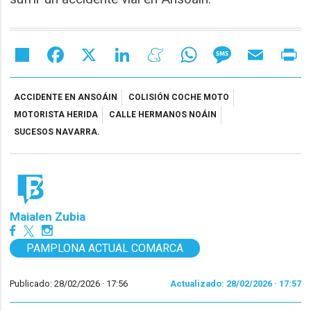
Share
Facebook
X
LinkedIn
Meneame
WhatsApp
Message
Email
Pr
ACCIDENTE EN ANSOÁIN
COLISIÓN COCHE MOTO
MOTORISTA HERIDA
CALLE HERMANOS NOÁIN
SUCESOS NAVARRA.
Maialen Zubia
PAMPLONA ACTUAL COMARCA
Publicado: 28/02/2026 ·
17:56
Actualizado: 28/02/2026 · 17:57