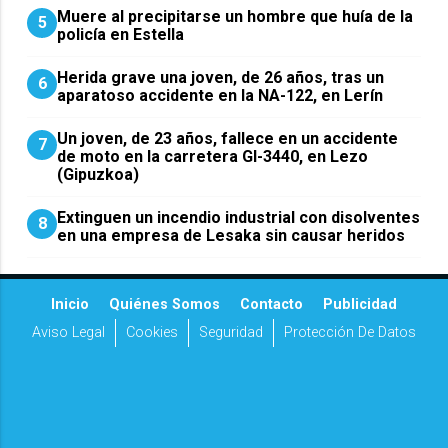
Muere al precipitarse un hombre que huía de la
5
policía en Estella
Herida grave una joven, de 26 años, tras un
6
aparatoso accidente en la NA-122, en Lerín
Un joven, de 23 años, fallece en un accidente
7
de moto en la carretera GI-3440, en Lezo
(Gipuzkoa)
Extinguen un incendio industrial con disolventes
8
en una empresa de Lesaka sin causar heridos
Inicio
Quiénes Somos
Contacto
Publicidad
Aviso Legal
Cookies
Seguridad
Protección De Datos