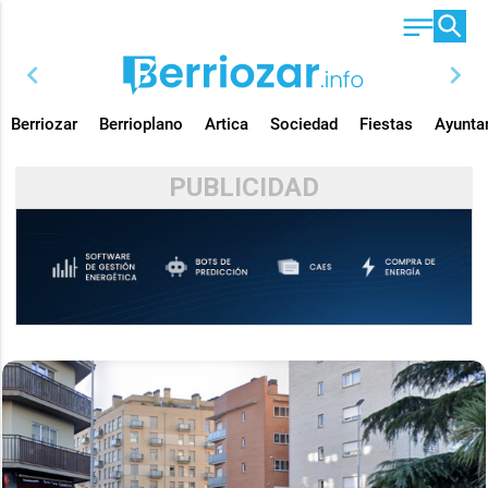
chevron_left
chevron_right
Berriozar
Berrioplano
Artica
Sociedad
Fiestas
Ayunta
PUBLICIDAD