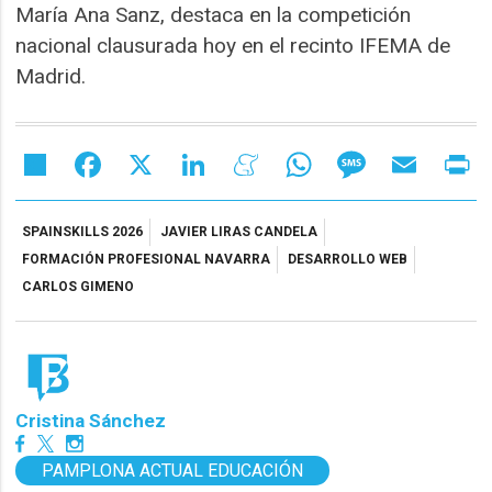
María Ana Sanz, destaca en la competición
nacional clausurada hoy en el recinto IFEMA de
Madrid.
Share
Facebook
X
LinkedIn
Meneame
WhatsApp
Message
Email
Pr
SPAINSKILLS 2026
JAVIER LIRAS CANDELA
FORMACIÓN PROFESIONAL NAVARRA
DESARROLLO WEB
CARLOS GIMENO
Cristina Sánchez
PAMPLONA ACTUAL EDUCACIÓN