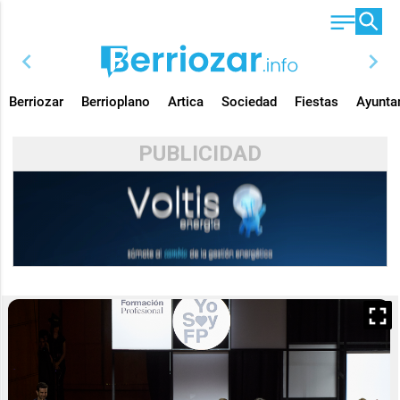
chevron_left
chevron_right
Berriozar
Berrioplano
Artica
Sociedad
Fiestas
Ayunta
PUBLICIDAD