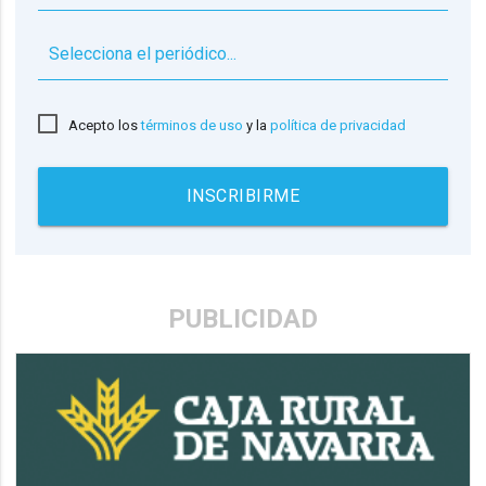
▼
Acepto los
términos de uso
y la
política de privacidad
INSCRIBIRME
PUBLICIDAD