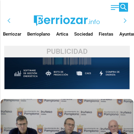
chevron_left
chevron_right
Berriozar
Berrioplano
Artica
Sociedad
Fiestas
Ayunta
PUBLICIDAD