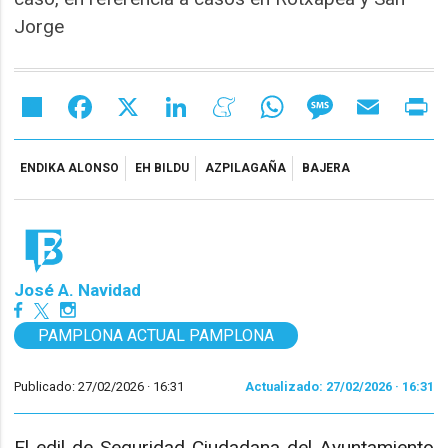
Jorge
Share
Facebook
X
LinkedIn
Meneame
WhatsApp
Message
Email
Pr
ENDIKA ALONSO
EH BILDU
AZPILAGAÑA
BAJERA
José A. Navidad
PAMPLONA ACTUAL PAMPLONA
Publicado: 27/02/2026 ·
16:31
Actualizado: 27/02/2026 · 16:31
El edil de Seguridad Ciudadana del Ayuntamiento