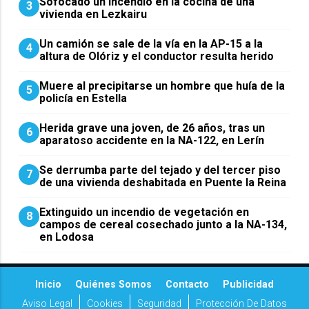
Sofocado un incendio en la cocina de una
3
vivienda en Lezkairu
Un camión se sale de la vía en la AP-15 a la
4
altura de Olóriz y el conductor resulta herido
Muere al precipitarse un hombre que huía de la
5
policía en Estella
Herida grave una joven, de 26 años, tras un
6
aparatoso accidente en la NA-122, en Lerín
Se derrumba parte del tejado y del tercer piso
7
de una vivienda deshabitada en Puente la Reina
Extinguido un incendio de vegetación en
8
campos de cereal cosechado junto a la NA-134,
en Lodosa
Inicio
Quiénes Somos
Contacto
Publicidad
Aviso Legal
Cookies
Seguridad
Protección De Datos