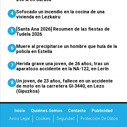
Sofocado un incendio en la cocina de una
4
vivienda en Lezkairu
[Santa Ana 2026] Resumen de las fiestas de
5
Tudela 2026
Muere al precipitarse un hombre que huía de la
6
policía en Estella
Herida grave una joven, de 26 años, tras un
7
aparatoso accidente en la NA-122, en Lerín
Un joven, de 23 años, fallece en un accidente
8
de moto en la carretera GI-3440, en Lezo
(Gipuzkoa)
Inicio
Quiénes Somos
Contacto
Publicidad
Aviso Legal
Cookies
Seguridad
Protección De Datos