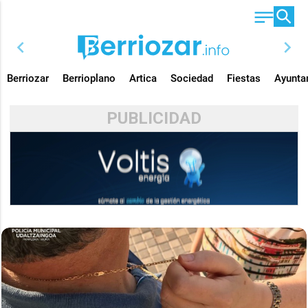
chevron_left
chevron_right
Berriozar
Berrioplano
Artica
Sociedad
Fiestas
Ayunta
PUBLICIDAD