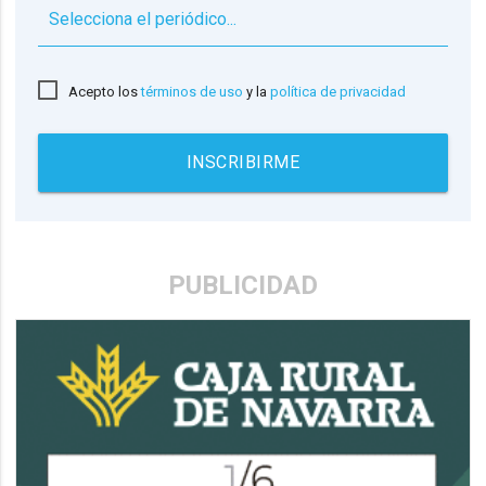
▼
Acepto los
términos de uso
y la
política de privacidad
INSCRIBIRME
PUBLICIDAD