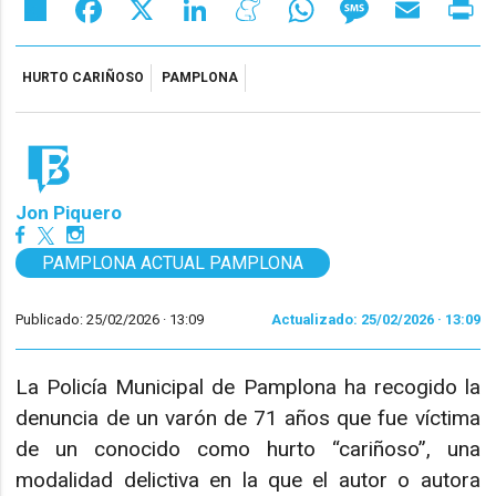
Share
Facebook
X
LinkedIn
Meneame
WhatsApp
Message
Email
Pr
HURTO CARIÑOSO
PAMPLONA
Jon Piquero
PAMPLONA ACTUAL PAMPLONA
Publicado: 25/02/2026 ·
13:09
Actualizado: 25/02/2026 · 13:09
La Policía Municipal de Pamplona ha recogido la
denuncia de un varón de 71 años que fue víctima
de un conocido como hurto “cariñoso”, una
modalidad delictiva en la que el autor o autora