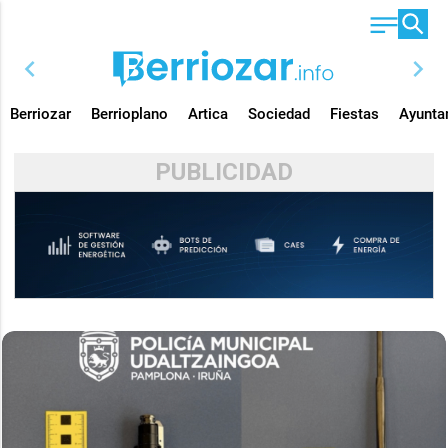
chevron_left
chevron_right
Berriozar
Berrioplano
Artica
Sociedad
Fiestas
Ayunta
PUBLICIDAD