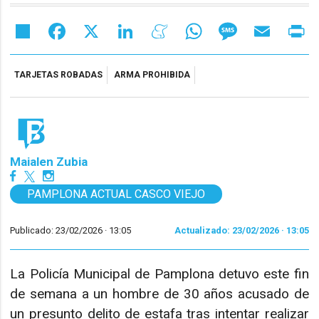
Share
Facebook
X
LinkedIn
Meneame
WhatsApp
Message
Email
Pr
TARJETAS ROBADAS
ARMA PROHIBIDA
Maialen Zubia
PAMPLONA ACTUAL CASCO VIEJO
Publicado: 23/02/2026 ·
13:05
Actualizado: 23/02/2026 · 13:05
La Policía Municipal de Pamplona detuvo este fin
de semana a un hombre de 30 años acusado de
un presunto delito de estafa tras intentar realizar