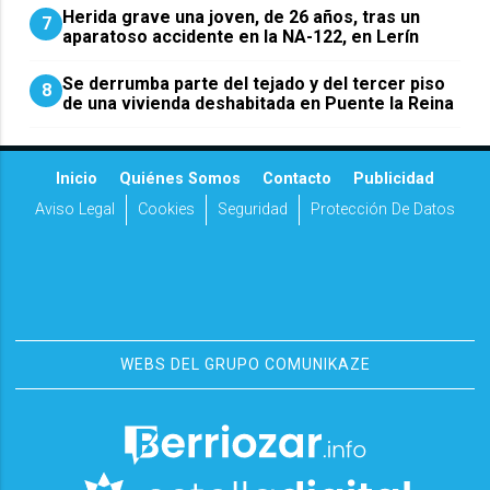
Herida grave una joven, de 26 años, tras un
7
aparatoso accidente en la NA-122, en Lerín
Se derrumba parte del tejado y del tercer piso
8
de una vivienda deshabitada en Puente la Reina
Inicio
Quiénes Somos
Contacto
Publicidad
Aviso Legal
Cookies
Seguridad
Protección De Datos
WEBS DEL GRUPO COMUNIKAZE