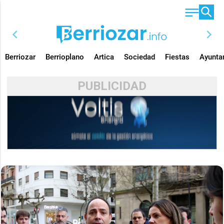
chevron_left
chevron_right
Berriozar
Berrioplano
Artica
Sociedad
Fiestas
Ayunta
PUBLICIDAD