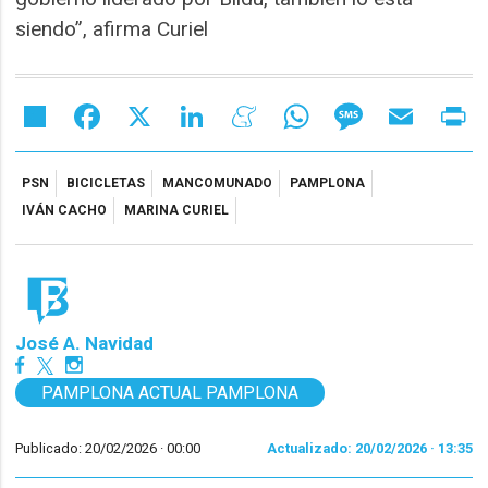
siendo”, afirma Curiel
Share
Facebook
X
LinkedIn
Meneame
WhatsApp
Message
Email
Pr
PSN
BICICLETAS
MANCOMUNADO
PAMPLONA
IVÁN CACHO
MARINA CURIEL
José A. Navidad
PAMPLONA ACTUAL PAMPLONA
Publicado: 20/02/2026 ·
00:00
Actualizado: 20/02/2026 · 13:35