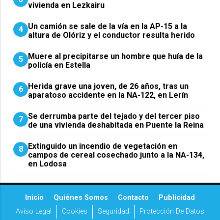
vivienda en Lezkairu
Un camión se sale de la vía en la AP-15 a la
4
altura de Olóriz y el conductor resulta herido
Muere al precipitarse un hombre que huía de la
5
policía en Estella
Herida grave una joven, de 26 años, tras un
6
aparatoso accidente en la NA-122, en Lerín
Se derrumba parte del tejado y del tercer piso
7
de una vivienda deshabitada en Puente la Reina
Extinguido un incendio de vegetación en
8
campos de cereal cosechado junto a la NA-134,
en Lodosa
Inicio
Quiénes Somos
Contacto
Publicidad
Aviso Legal
Cookies
Seguridad
Protección De Datos