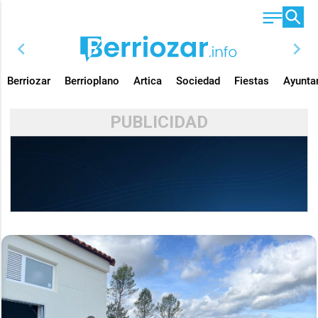
chevron_left
chevron_right
Berriozar
Berrioplano
Artica
Sociedad
Fiestas
Ayunta
PUBLICIDAD