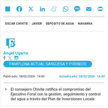
Share
Facebook
X
LinkedIn
Meneame
WhatsApp
Message
Email
Pr
ÓSCAR CHIVITE
JAVIER
DEPÓSITO DE AGUA
NAVARRA
Ángel Ugarte
PAMPLONA ACTUAL SANGÜESA Y PIRINEOS
Publicado: 18/02/2026 ·
14:00
Actualizado: 18/02/2026 · 14:43
El consejero Chivite ratifica el compromiso del
Ejecutivo Foral con la gestión, seguimiento y control
del agua a través del Plan de Inversiones Locale