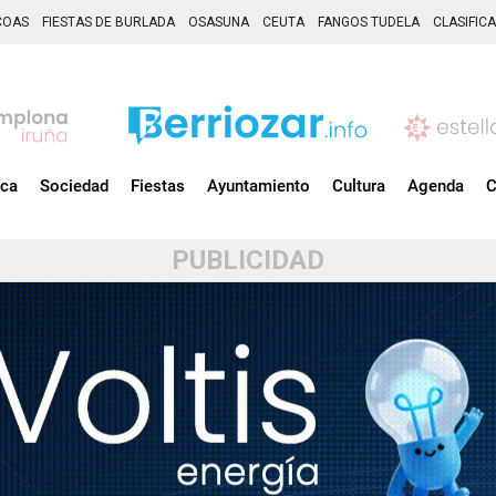
COAS
FIESTAS DE BURLADA
OSASUNA
CEUTA
FANGOS TUDELA
CLASIFIC
ica
Sociedad
Fiestas
Ayuntamiento
Cultura
Agenda
C
PUBLICIDAD