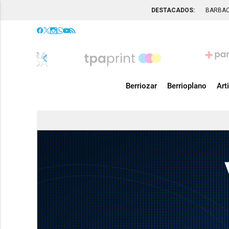
DESTACADOS:
BARBA
chevron_left
Berriozar
Berrioplano
Art