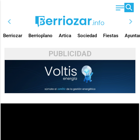
chevron_left
chevron_right
Berriozar
Berrioplano
Artica
Sociedad
Fiestas
Ayunta
PUBLICIDAD