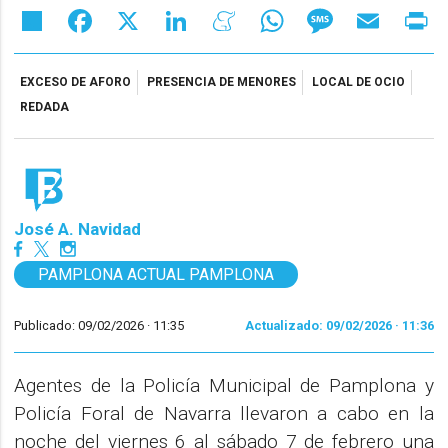
Share
Facebook
X
LinkedIn
Meneame
WhatsApp
Message
Email
Pr
EXCESO DE AFORO
PRESENCIA DE MENORES
LOCAL DE OCIO
REDADA
José A. Navidad
PAMPLONA ACTUAL PAMPLONA
Publicado: 09/02/2026 ·
11:35
Actualizado: 09/02/2026 · 11:36
Agentes de la Policía Municipal de Pamplona y
Policía Foral de Navarra llevaron a cabo en la
noche del viernes 6 al sábado 7 de febrero una