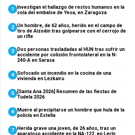
Investigan el hallazgo de restos humanos en la
1
cola del embalse de Yesa, en Zaragoza
Un hombre, de 62 años, herido en el campo de
2
tiro de Aizoáin tras golpearse con el cerrojo de
un rifle
​Dos personas trasladadas al HUN tras sufrir un
3
accidente por colisión frontolateral en la N-
240-A en Sarasa
Sofocado un incendio en la cocina de una
4
vivienda en Lezkairu
[Santa Ana 2026] Resumen de las fiestas de
5
Tudela 2026
Muere al precipitarse un hombre que huía de la
6
policía en Estella
Herida grave una joven, de 26 años, tras un
7
aparatoso accidente en la NA-122, en Lerín