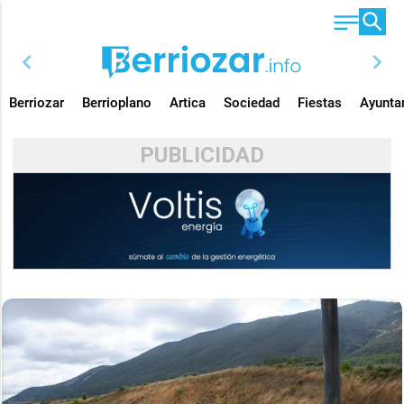
chevron_left
chevron_right
Berriozar
Berrioplano
Artica
Sociedad
Fiestas
Ayunta
PUBLICIDAD