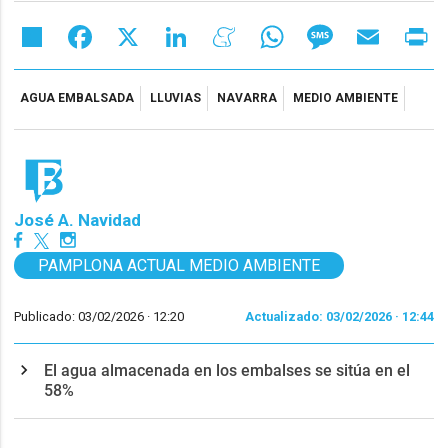
Share
Facebook
X
LinkedIn
Meneame
WhatsApp
Message
Email
Pr
AGUA EMBALSADA
LLUVIAS
NAVARRA
MEDIO AMBIENTE
José A. Navidad
PAMPLONA ACTUAL MEDIO AMBIENTE
Publicado: 03/02/2026 ·
12:20
Actualizado: 03/02/2026 · 12:44
El agua almacenada en los embalses se sitúa en el
58%