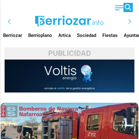
chevron_left
chevron_right
Berriozar
Berrioplano
Artica
Sociedad
Fiestas
Ayunta
PUBLICIDAD