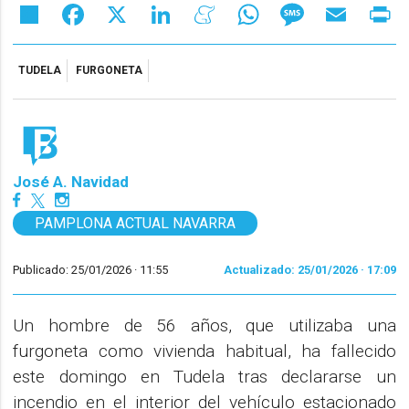
Share
Facebook
X
LinkedIn
Meneame
WhatsApp
Message
Email
Pr
TUDELA
FURGONETA
José A. Navidad
PAMPLONA ACTUAL NAVARRA
Publicado: 25/01/2026 ·
11:55
Actualizado: 25/01/2026 · 17:09
Un hombre de 56 años, que utilizaba una
furgoneta como vivienda habitual, ha fallecido
este domingo en Tudela tras declararse un
incendio en el interior del vehículo estacionado