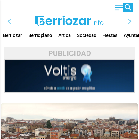
chevron_left
chevron_right
Berriozar
Berrioplano
Artica
Sociedad
Fiestas
Ayunta
PUBLICIDAD