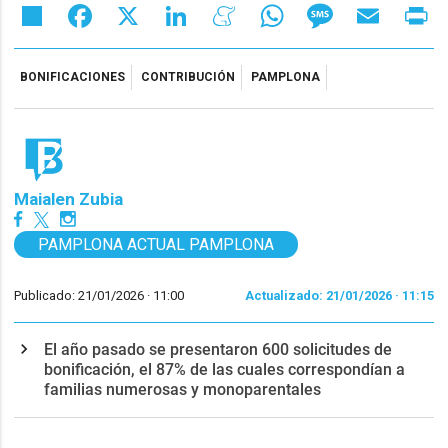
Share
Facebook
X
LinkedIn
Meneame
WhatsApp
Message
Email
Pr
BONIFICACIONES
CONTRIBUCIÓN
PAMPLONA
Maialen Zubia
PAMPLONA ACTUAL PAMPLONA
Publicado: 21/01/2026 ·
11:00
Actualizado: 21/01/2026 · 11:15
El año pasado se presentaron 600 solicitudes de
bonificación, el 87% de las cuales correspondían a
familias numerosas y monoparentales