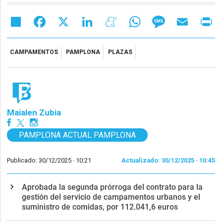
Share
Facebook
X
LinkedIn
Meneame
WhatsApp
Message
Email
Pr
CAMPAMENTOS
PAMPLONA
PLAZAS
Maialen Zubia
PAMPLONA ACTUAL PAMPLONA
Publicado: 30/12/2025 ·
10:21
Actualizado: 30/12/2025 · 10:45
Aprobada la segunda prórroga del contrato para la
gestión del servicio de campamentos urbanos y el
suministro de comidas, por 112.041,6 euros