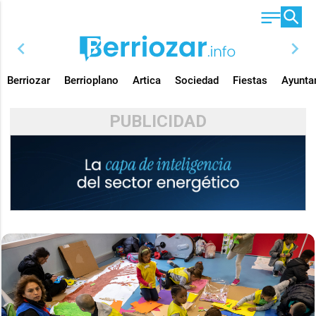
chevron_left
chevron_right
Berriozar
Berrioplano
Artica
Sociedad
Fiestas
Ayunta
PUBLICIDAD