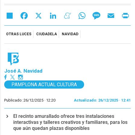
Share
Facebook
X
LinkedIn
Meneame
WhatsApp
Message
Email
Pr
OTRAS LUCES
CIUDADELA
NAVIDAD
José A. Navidad
PAMPLONA ACTUAL CULTURA
Publicado: 26/12/2025 ·
12:20
Actualizado: 26/12/2025 · 12:41
El recinto amurallado ofrece tres instalaciones
interactivas y talleres creativos y familiares, para los
que aún quedan plazas disponibles