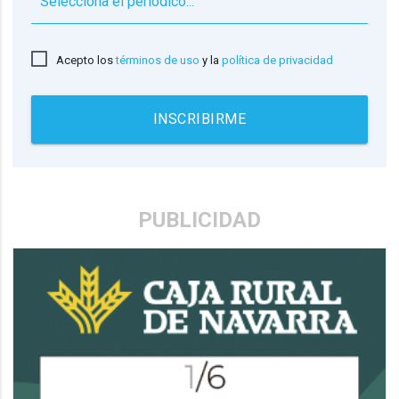
▼
Acepto los
términos de uso
y la
política de privacidad
INSCRIBIRME
PUBLICIDAD