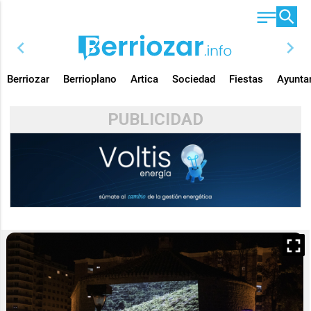
chevron_left
chevron_right
Berriozar
Berrioplano
Artica
Sociedad
Fiestas
Ayunta
PUBLICIDAD