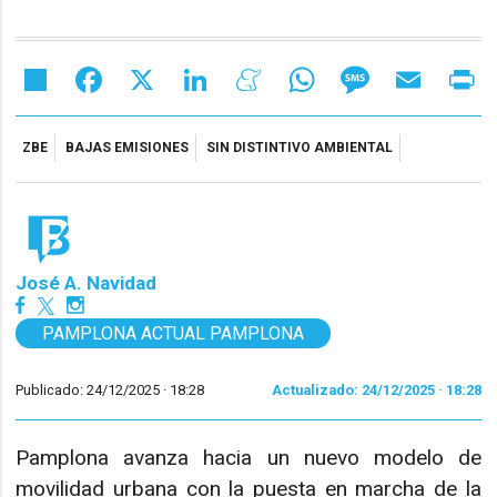
Share
Facebook
X
LinkedIn
Meneame
WhatsApp
Message
Email
Pr
ZBE
BAJAS EMISIONES
SIN DISTINTIVO AMBIENTAL
José A. Navidad
PAMPLONA ACTUAL PAMPLONA
Publicado: 24/12/2025 ·
18:28
Actualizado: 24/12/2025 · 18:28
Pamplona avanza hacia un nuevo modelo de
movilidad urbana con la puesta en marcha de la