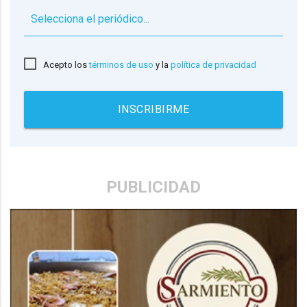
▼
Acepto los
términos de uso
y la
política de privacidad
INSCRIBIRME
PUBLICIDAD