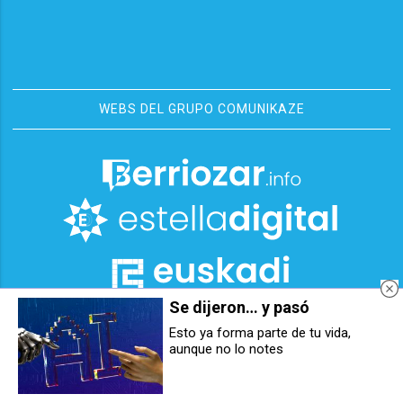
WEBS DEL GRUPO COMUNIKAZE
Se dijeron… y pasó
Esto ya forma parte de tu vida,
aunque no lo notes
El arzobispo de Pamplona, en el
[GALERIA] Las mejores fotos de la
Centro Penitenciario: “Todos
Cabalgata de Olentzero de
importamos para Dios, sea cual
Pamplona-Iruña 2025
sea nuestro pasado"