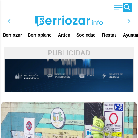
chevron_left
chevron_right
Berriozar
Berrioplano
Artica
Sociedad
Fiestas
Ayunta
PUBLICIDAD