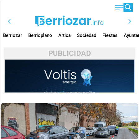
chevron_left
chevron_right
Berriozar
Berrioplano
Artica
Sociedad
Fiestas
Ayunta
PUBLICIDAD