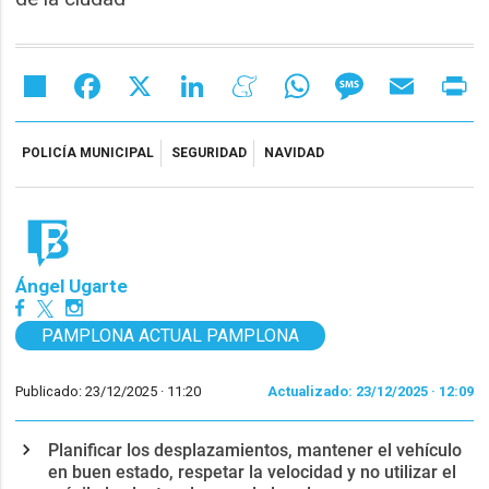
Share
Facebook
X
LinkedIn
Meneame
WhatsApp
Message
Email
Pr
POLICÍA MUNICIPAL
SEGURIDAD
NAVIDAD
Ángel Ugarte
PAMPLONA ACTUAL PAMPLONA
Publicado: 23/12/2025 ·
11:20
Actualizado: 23/12/2025 · 12:09
Planificar los desplazamientos, mantener el vehículo
en buen estado, respetar la velocidad y no utilizar el