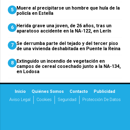
Muere al precipitarse un hombre que huía de la
5
policía en Estella
Herida grave una joven, de 26 años, tras un
6
aparatoso accidente en la NA-122, en Lerín
Se derrumba parte del tejado y del tercer piso
7
de una vivienda deshabitada en Puente la Reina
Extinguido un incendio de vegetación en
8
campos de cereal cosechado junto a la NA-134,
en Lodosa
Inicio
Quiénes Somos
Contacto
Publicidad
Aviso Legal
Cookies
Seguridad
Protección De Datos