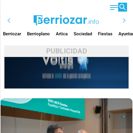
chevron_left
chevron_right
Berriozar
Berrioplano
Artica
Sociedad
Fiestas
Ayunta
PUBLICIDAD