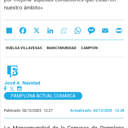
nuestro ámbito»
Share
Facebook
X
LinkedIn
Meneame
WhatsApp
Message
Email
Pr
HUELGA VILLAVESAS
MANCOMUNIDAD
CAMPIÓN
José A. Navidad
PAMPLONA ACTUAL COMARCA
Publicado: 02/12/2025 ·
12:27
Actualizado: 02/12/2025 · 12:28
La Mancomunidad de la Comarca de Pamplona