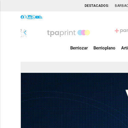
DESTACADOS:
BARBA
chevron_left
Berriozar
Berrioplano
Art