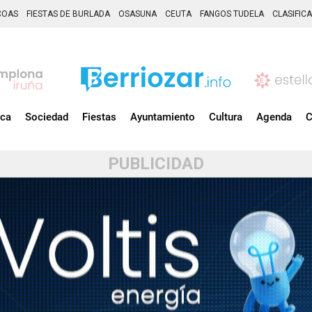
COAS
FIESTAS DE BURLADA
OSASUNA
CEUTA
FANGOS TUDELA
CLASIFIC
ica
Sociedad
Fiestas
Ayuntamiento
Cultura
Agenda
C
PUBLICIDAD