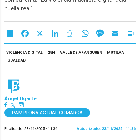
huella real".
Share
Facebook
X
LinkedIn
Meneame
WhatsApp
Message
Email
Pr
VIOLENCIA DIGITAL
25N
VALLE DE ARANGUREN
MUTILVA
IGUALDAD
Ángel Ugarte
PAMPLONA ACTUAL COMARCA
Publicado: 23/11/2025 ·
11:36
Actualizado: 23/11/2025 · 11:36