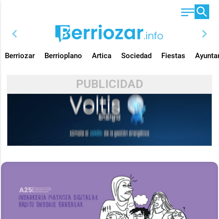
chevron_left
chevron_right
Berriozar
Berrioplano
Artica
Sociedad
Fiestas
Ayunta
PUBLICIDAD