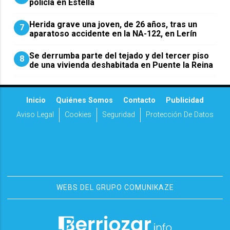
policía en Estella
Herida grave una joven, de 26 años, tras un
7
aparatoso accidente en la NA-122, en Lerín
Se derrumba parte del tejado y del tercer piso
8
de una vivienda deshabitada en Puente la Reina
Inicio
Quiénes Somos
Contacto
Publicidad
Aviso Legal
Cookies
Seguridad
Protección De Datos
WEBS DEL GRUPO COMUNIKAZE