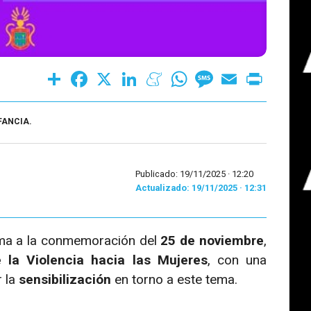
Share
Facebook
X
LinkedIn
Meneame
WhatsApp
Message
Email
Print
FANCIA.
Publicado: 19/11/2025 ·
12:20
Actualizado: 19/11/2025 · 12:31
a a la conmemoración del
25 de noviembre
,
e la Violencia hacia las Mujeres
, con una
 la
sensibilización
en torno a este tema.