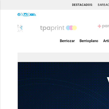
DESTACADOS:
BARBA
chevron_left
Berriozar
Berrioplano
Art