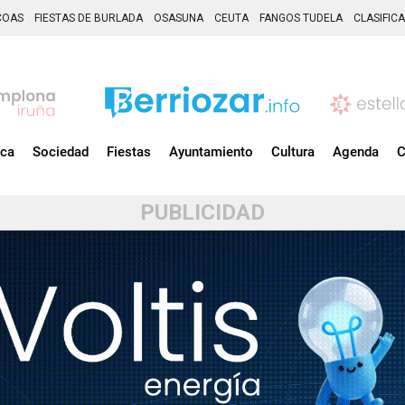
COAS
FIESTAS DE BURLADA
OSASUNA
CEUTA
FANGOS TUDELA
CLASIFIC
ica
Sociedad
Fiestas
Ayuntamiento
Cultura
Agenda
C
PUBLICIDAD