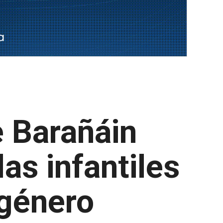
e Barañáin
as infantiles
 género