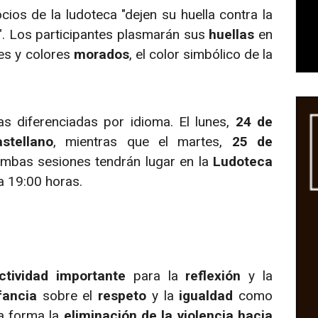
cios de la ludoteca "dejen su huella contra la
. Los participantes plasmarán sus
huellas
en
les y colores
morados
, el color simbólico de la
as diferenciadas por idioma. El lunes,
24 de
astellano
, mientras que el martes,
25 de
Ambas sesiones tendrán lugar en la
Ludoteca
a 19:00 horas.
ctividad importante
para la
reflexión
y la
fancia
sobre el
respeto
y la
igualdad
como
ta forma la
eliminación de la violencia hacia