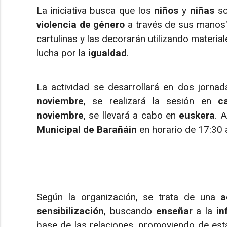
La iniciativa busca que los
niños
y
niñas
so
violencia de género
a través de sus manos"
cartulinas y las decorarán utilizando materia
lucha por la
igualdad
.
La actividad se desarrollará en dos jornad
noviembre
, se realizará la sesión en
c
noviembre
, se llevará a cabo en
euskera
. 
Municipal de Barañáin
en horario de 17:30 
Según la organización, se trata de una
a
sensibilización
, buscando
enseñar
a la
in
base de las relaciones, promoviendo de es