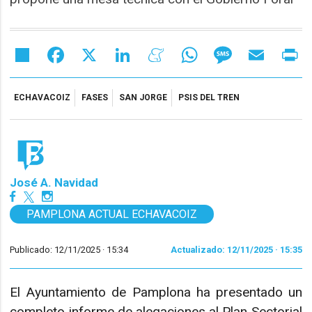
Share
Facebook
X
LinkedIn
Meneame
WhatsApp
Message
Email
Pr
ECHAVACOIZ
FASES
SAN JORGE
PSIS DEL TREN
José A. Navidad
PAMPLONA ACTUAL ECHAVACOIZ
Publicado: 12/11/2025 ·
15:34
Actualizado: 12/11/2025 · 15:35
El Ayuntamiento de Pamplona ha presentado un
completo informe de alegaciones al Plan Sectorial