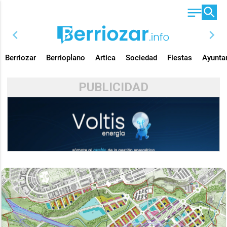
chevron_left
chevron_right
Berriozar
Berrioplano
Artica
Sociedad
Fiestas
Ayunta
PUBLICIDAD