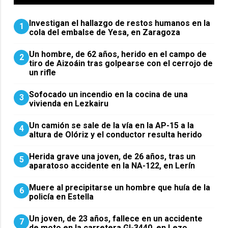
Investigan el hallazgo de restos humanos en la
1
cola del embalse de Yesa, en Zaragoza
Un hombre, de 62 años, herido en el campo de
2
tiro de Aizoáin tras golpearse con el cerrojo de
un rifle
Sofocado un incendio en la cocina de una
3
vivienda en Lezkairu
Un camión se sale de la vía en la AP-15 a la
4
altura de Olóriz y el conductor resulta herido
Herida grave una joven, de 26 años, tras un
5
aparatoso accidente en la NA-122, en Lerín
Muere al precipitarse un hombre que huía de la
6
policía en Estella
Un joven, de 23 años, fallece en un accidente
7
de moto en la carretera GI-3440, en Lezo