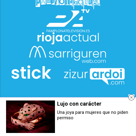
Lujo con carácter
Una joya para mujeres que no piden
permiso
Pamplona acogerá jornadas sobre
Educación destina más de medio
los desafíos y herramientas
millón de euros para ayudar a
existentes para el desarrollo de
alumnado vulnerable de centros
prácticas restaurativas
concertados