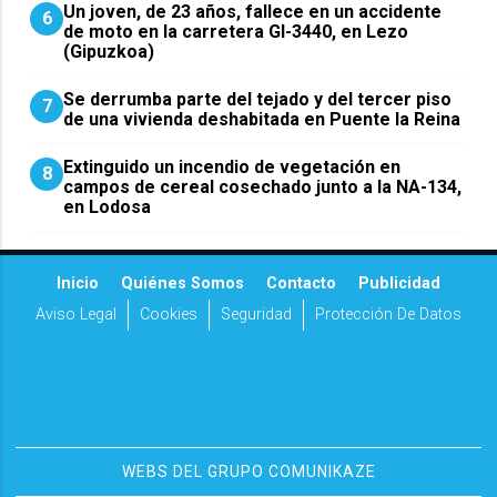
Un joven, de 23 años, fallece en un accidente
6
de moto en la carretera GI-3440, en Lezo
(Gipuzkoa)
Se derrumba parte del tejado y del tercer piso
7
de una vivienda deshabitada en Puente la Reina
Extinguido un incendio de vegetación en
8
campos de cereal cosechado junto a la NA-134,
en Lodosa
Inicio
Quiénes Somos
Contacto
Publicidad
Aviso Legal
Cookies
Seguridad
Protección De Datos
WEBS DEL GRUPO COMUNIKAZE