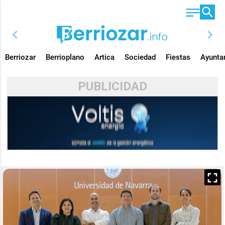
chevron_left
chevron_right
Berriozar
Berrioplano
Artica
Sociedad
Fiestas
Ayunta
PUBLICIDAD