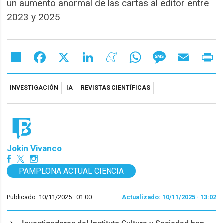
un aumento anormal de las cartas al editor entre
2023 y 2025
Share
Facebook
X
LinkedIn
Meneame
WhatsApp
Message
Email
Pr
INVESTIGACIÓN
IA
REVISTAS CIENTÍFICAS
Jokin Vivanco
PAMPLONA ACTUAL CIENCIA
Publicado: 10/11/2025 ·
01:00
Actualizado: 10/11/2025 · 13:02