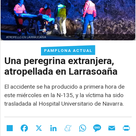
ATROPELLO EN LARRASOAÑA
PAMPLONA ACTUAL
Una peregrina extranjera,
atropellada en Larrasoaña
El accidente se ha producido a primera hora de
este miércoles en la N-135, y la víctima ha sido
trasladada al Hospital Universitario de Navarra.
Share
Facebook
X
LinkedIn
Meneame
WhatsApp
Message
Email
Pr