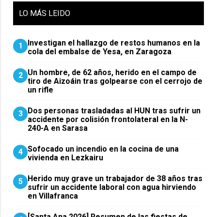
LO
MÁS LEIDO
Investigan el hallazgo de restos humanos en la
1
cola del embalse de Yesa, en Zaragoza
Un hombre, de 62 años, herido en el campo de
2
tiro de Aizoáin tras golpearse con el cerrojo de
un rifle
​Dos personas trasladadas al HUN tras sufrir un
3
accidente por colisión frontolateral en la N-
240-A en Sarasa
Sofocado un incendio en la cocina de una
4
vivienda en Lezkairu
Herido muy grave un trabajador de 38 años tras
5
sufrir un accidente laboral con agua hirviendo
en Villafranca
[Santa Ana 2026] Resumen de las fiestas de