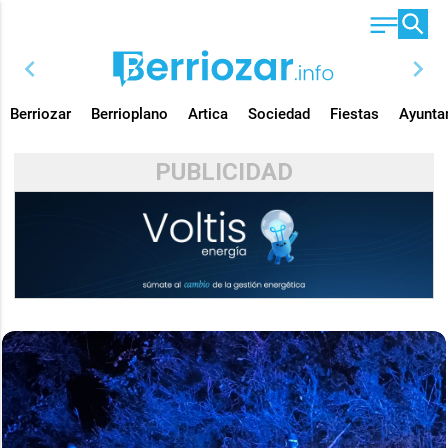
chevron_left
chevron_right
Berriozar
Berrioplano
Artica
Sociedad
Fiestas
Ayunta
PUBLICIDAD