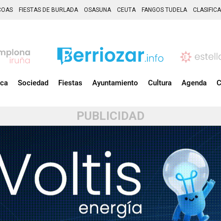
COAS
FIESTAS DE BURLADA
OSASUNA
CEUTA
FANGOS TUDELA
CLASIFIC
ica
Sociedad
Fiestas
Ayuntamiento
Cultura
Agenda
C
PUBLICIDAD