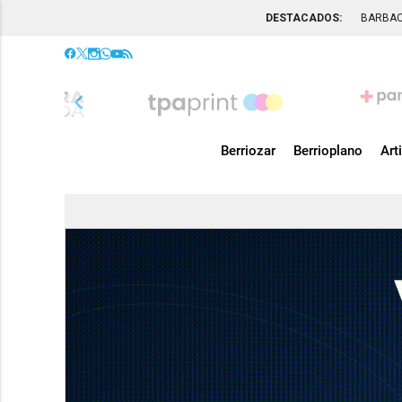
DESTACADOS:
BARBA
chevron_left
Berriozar
Berrioplano
Art