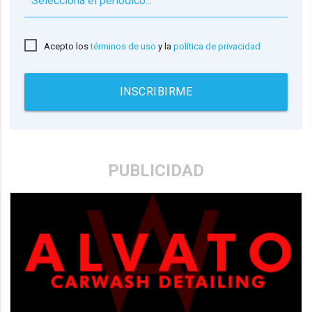
▼
Acepto los
términos de uso
y la
política de privacidad
INSCRIBIRME
PUBLICIDAD