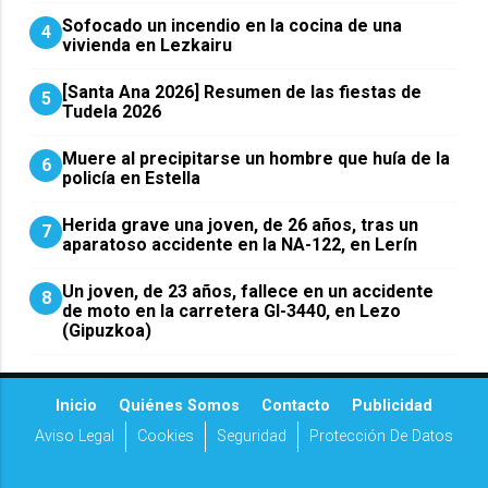
Sofocado un incendio en la cocina de una
4
vivienda en Lezkairu
[Santa Ana 2026] Resumen de las fiestas de
5
Tudela 2026
Muere al precipitarse un hombre que huía de la
6
policía en Estella
Herida grave una joven, de 26 años, tras un
7
aparatoso accidente en la NA-122, en Lerín
Un joven, de 23 años, fallece en un accidente
8
de moto en la carretera GI-3440, en Lezo
(Gipuzkoa)
Inicio
Quiénes Somos
Contacto
Publicidad
Aviso Legal
Cookies
Seguridad
Protección De Datos