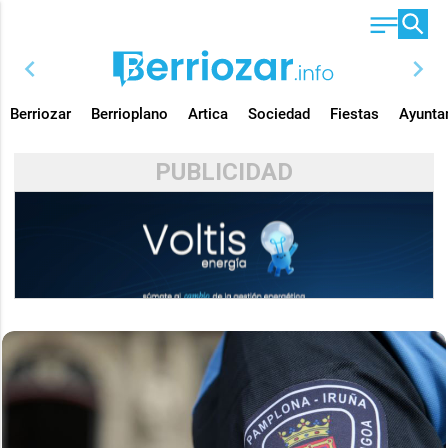
chevron_left
chevron_right
Berriozar
Berrioplano
Artica
Sociedad
Fiestas
Ayunta
PUBLICIDAD