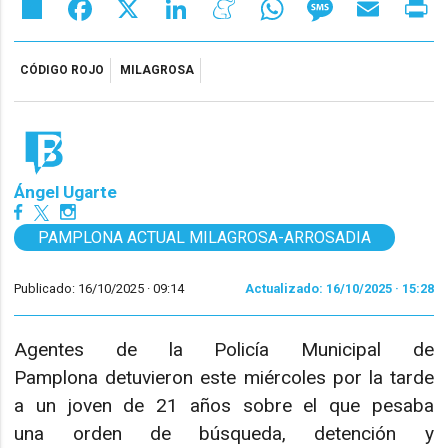
Share
Facebook
X
LinkedIn
Meneame
WhatsApp
Message
Email
Pr
CÓDIGO ROJO
MILAGROSA
Ángel Ugarte
PAMPLONA ACTUAL MILAGROSA-ARROSADIA
Publicado: 16/10/2025 ·
09:14
Actualizado: 16/10/2025 · 15:28
Agentes de la Policía Municipal de
Pamplona detuvieron este miércoles por la tarde
a un joven de 21 años sobre el que pesaba
una orden de búsqueda, detención y