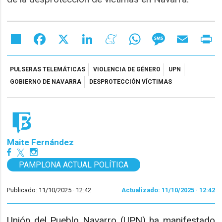
Share
Facebook
X
LinkedIn
Meneame
WhatsApp
Message
Email
Pr
PULSERAS TELEMÁTICAS
VIOLENCIA DE GÉNERO
UPN
GOBIERNO DE NAVARRA
DESPROTECCIÓN VÍCTIMAS
Maite Fernández
PAMPLONA ACTUAL POLÍTICA
Publicado: 11/10/2025 ·
12:42
Actualizado: 11/10/2025 · 12:42
Unión del Pueblo Navarro (UPN) ha manifestado