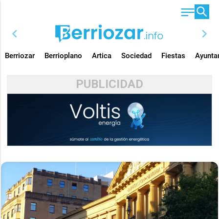
chevron_left
chevron_right
Berriozar
Berrioplano
Artica
Sociedad
Fiestas
Ayunta
PUBLICIDAD