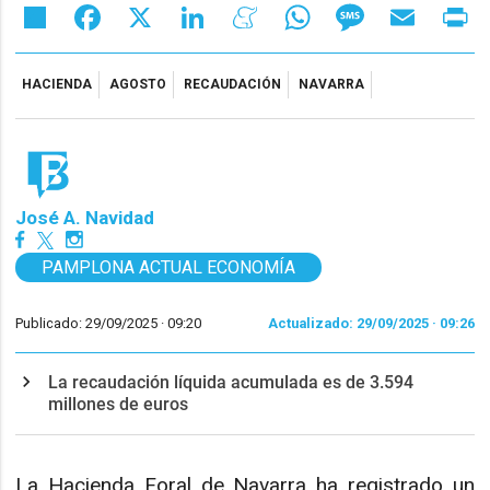
Share
Facebook
X
LinkedIn
Meneame
WhatsApp
Message
Email
Pr
HACIENDA
AGOSTO
RECAUDACIÓN
NAVARRA
José A. Navidad
PAMPLONA ACTUAL ECONOMÍA
Publicado: 29/09/2025 ·
09:20
Actualizado: 29/09/2025 · 09:26
La recaudación líquida acumulada es de 3.594
millones de euros
La Hacienda Foral de Navarra ha registrado un