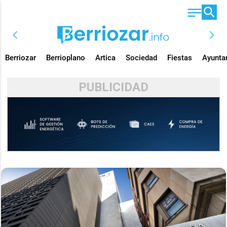
chevron_left
chevron_right
Berriozar
Berrioplano
Artica
Sociedad
Fiestas
Ayunta
PUBLICIDAD