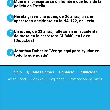
Muere al precipitarse un hombre que huía de la
5
policía en Estella
Herida grave una joven, de 26 años, tras un
6
aparatoso accidente en la NA-122, en Lerín
Un joven, de 23 años, fallece en un accidente
7
de moto en la carretera GI-3440, en Lezo
(Gipuzkoa)
Jonathan Dubasin: "Vengo aquí para ayudar en
8
todo lo que pueda"
Inicio
Quiénes Somos
Contacto
Publicidad
Aviso Legal
Cookies
Seguridad
Protección De Datos