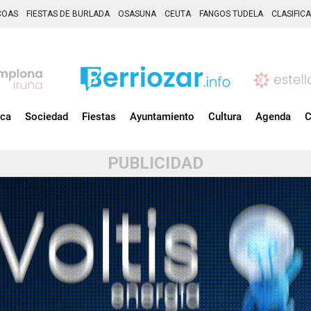
COAS
FIESTAS DE BURLADA
OSASUNA
CEUTA
FANGOS TUDELA
CLASIFIC
ica
Sociedad
Fiestas
Ayuntamiento
Cultura
Agenda
C
PUBLICIDAD