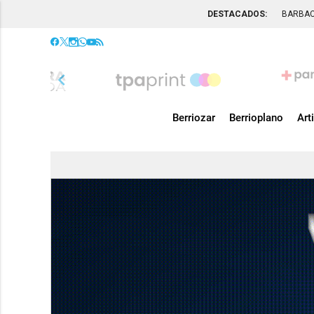
DESTACADOS:
BARBA
chevron_left
Berriozar
Berrioplano
Art