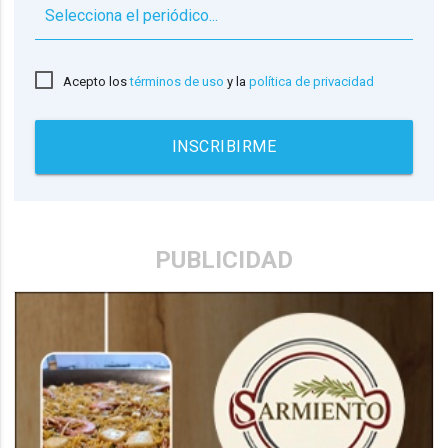
▼
Acepto los
términos de uso
y la
política de privacidad
INSCRIBIRME
PUBLICIDAD