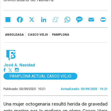
Share
Facebook
X
LinkedIn
Meneame
WhatsApp
Message
Email
Pr
ANSOLEAGA
CASCO VIEJO
PAMPLONA
José A. Navidad
PAMPLONA ACTUAL CASCO VIEJO
Publicado: 03/09/2025 ·
10:21
Actualizado: 03/09/2025 · 10:21
Una mujer octogenaria resultó herida de gravedad
este martes por la mañana en pleno Casco Viejo