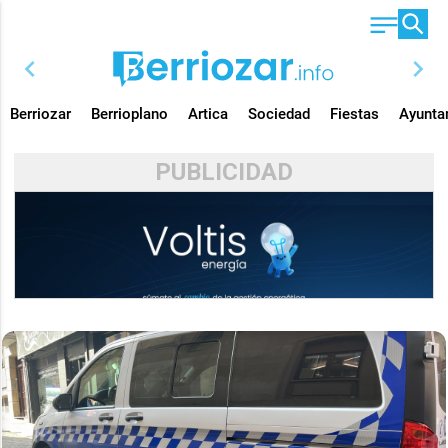
chevron_left
chevron_right
Berriozar
Berrioplano
Artica
Sociedad
Fiestas
Ayunta
PUBLICIDAD