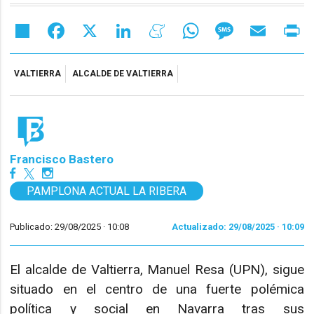
Share
Facebook
X
LinkedIn
Meneame
WhatsApp
Message
Email
Pr
VALTIERRA
ALCALDE DE VALTIERRA
Francisco Bastero
PAMPLONA ACTUAL LA RIBERA
Publicado: 29/08/2025 ·
10:08
Actualizado: 29/08/2025 · 10:09
El alcalde de Valtierra, Manuel Resa (UPN), sigue
situado en el centro de una fuerte polémica
política y social en Navarra tras sus