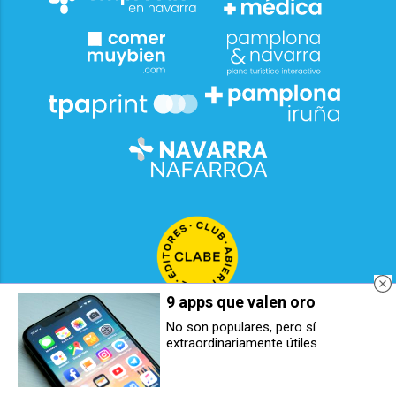
9 apps que valen oro
No son populares, pero sí
extraordinariamente útiles
La SER arranca temporada en
La Joven Orquesta de Pamplona
Navarra: estas son las novedades
lleva ritmos latinos a Aibar,
Artajona y Peralta