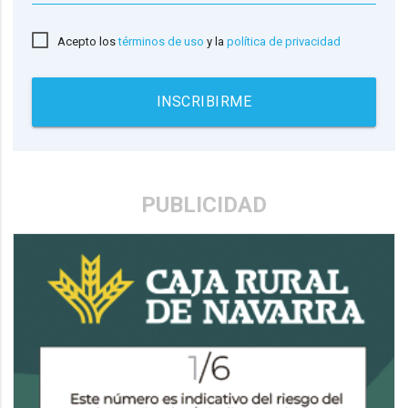
Acepto los
términos de uso
y la
política de privacidad
INSCRIBIRME
PUBLICIDAD