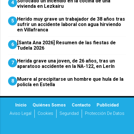
Sofocado un incendio en la cocina de una
4
vivienda en Lezkairu
Herido muy grave un trabajador de 38 años tras
5
sufrir un accidente laboral con agua hirviendo
en Villafranca
[Santa Ana 2026] Resumen de las fiestas de
6
Tudela 2026
Herida grave una joven, de 26 años, tras un
7
aparatoso accidente en la NA-122, en Lerín
Muere al precipitarse un hombre que huía de la
8
policía en Estella
Inicio
Quiénes Somos
Contacto
Publicidad
Aviso Legal
Cookies
Seguridad
Protección De Datos