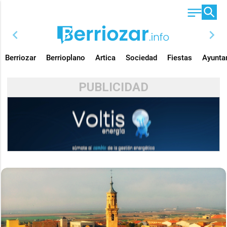
chevron_left
chevron_right
Berriozar
Berrioplano
Artica
Sociedad
Fiestas
Ayunta
PUBLICIDAD