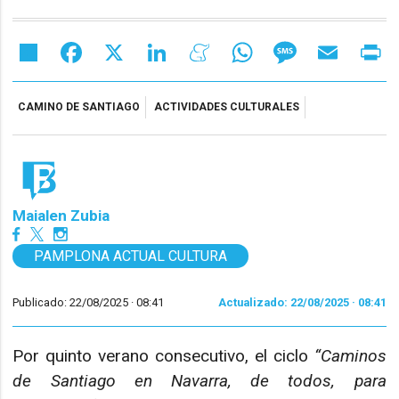
Share
Facebook
X
LinkedIn
Meneame
WhatsApp
Message
Email
Pr
CAMINO DE SANTIAGO
ACTIVIDADES CULTURALES
Maialen Zubia
PAMPLONA ACTUAL CULTURA
Publicado: 22/08/2025 ·
08:41
Actualizado: 22/08/2025 · 08:41
Por quinto verano consecutivo, el ciclo
“Caminos
de Santiago en Navarra, de todos, para