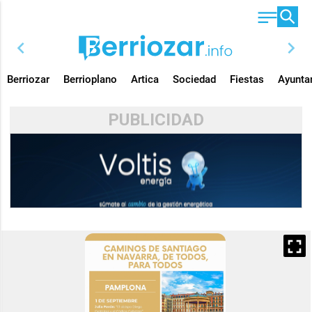
chevron_left
chevron_right
Berriozar
Berrioplano
Artica
Sociedad
Fiestas
Ayunta
PUBLICIDAD