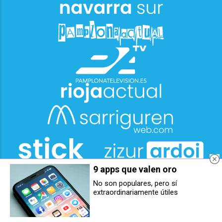
9 apps que valen oro
No son populares, pero sí
extraordinariamente útiles
Luis Sabalza Iriarte, proclamado
Vuelve el dispositivo de
presidente del Club Atlético
seguridad junto a El Sadar por el
Osasuna hasta 2029
inicio de LaLiga