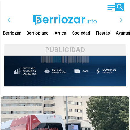
chevron_left
chevron_right
Berriozar
Berrioplano
Artica
Sociedad
Fiestas
Ayunta
PUBLICIDAD