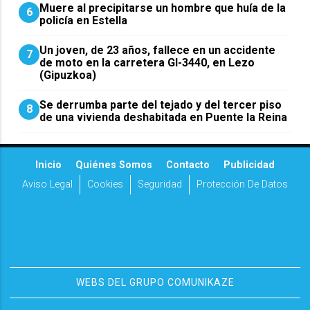
Muere al precipitarse un hombre que huía de la
6
policía en Estella
Un joven, de 23 años, fallece en un accidente
7
de moto en la carretera GI-3440, en Lezo
(Gipuzkoa)
Se derrumba parte del tejado y del tercer piso
8
de una vivienda deshabitada en Puente la Reina
Inicio
Quiénes Somos
Contacto
Publicidad
Aviso Legal
Cookies
Seguridad
Protección De Datos
WEBS DEL GRUPO COMUNIKAZE