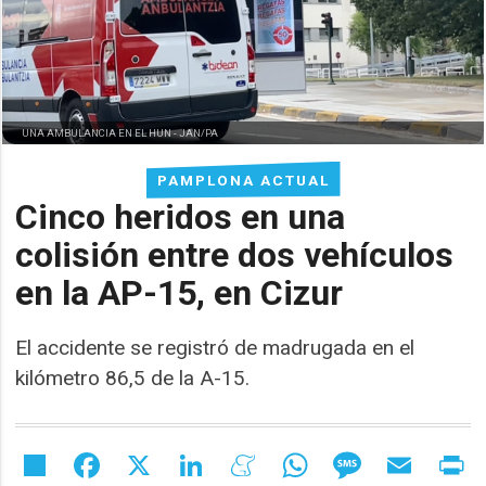
UNA AMBULANCIA EN EL HUN -
JAN/PA
PAMPLONA ACTUAL
Cinco heridos en una
colisión entre dos vehículos
en la AP-15, en Cizur
El accidente se registró de madrugada en el
kilómetro 86,5 de la A-15.
Share
Facebook
X
LinkedIn
Meneame
WhatsApp
Message
Email
Pr