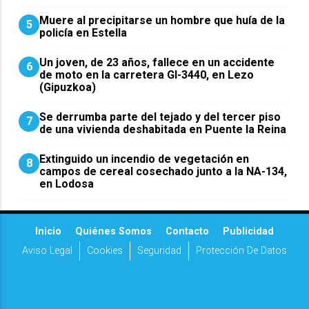
Muere al precipitarse un hombre que huía de la
5
policía en Estella
Un joven, de 23 años, fallece en un accidente
6
de moto en la carretera GI-3440, en Lezo
(Gipuzkoa)
Se derrumba parte del tejado y del tercer piso
7
de una vivienda deshabitada en Puente la Reina
Extinguido un incendio de vegetación en
8
campos de cereal cosechado junto a la NA-134,
en Lodosa
Inicio
Quiénes Somos
Contacto
Publicidad
Aviso Legal
Cookies
Seguridad
Protección De Datos