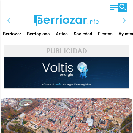
chevron_left
chevron_right
Berriozar
Berrioplano
Artica
Sociedad
Fiestas
Ayunta
PUBLICIDAD