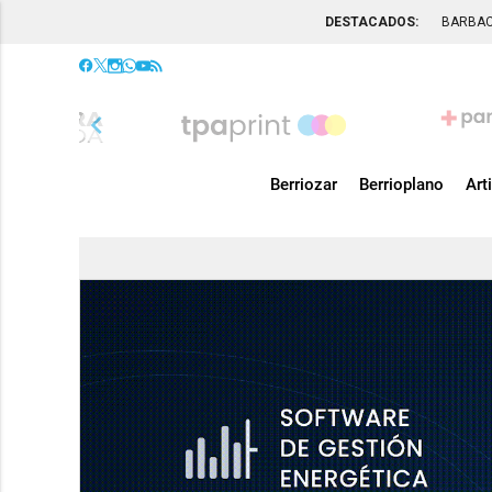
DESTACADOS:
BARBA
chevron_left
Berriozar
Berrioplano
Art