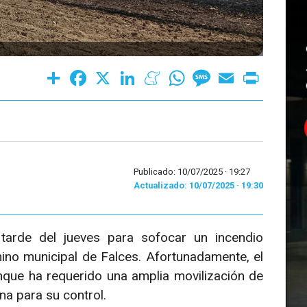
Share
Facebook
X
LinkedIn
Meneame
WhatsApp
Message
Email
Print
Publicado: 10/07/2025 ·
19:27
Actualizado: 10/07/2025 · 19:30
tarde del jueves para sofocar un incendio
ino municipal de Falces. Afortunadamente, el
que ha requerido una amplia movilización de
na para su control.