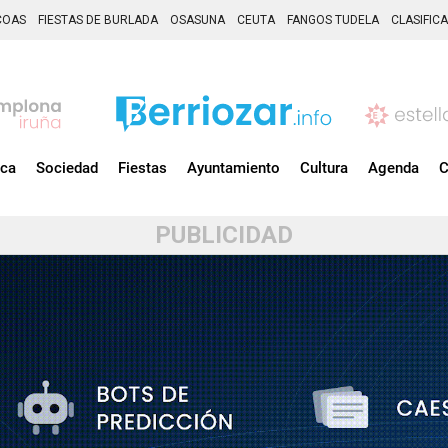
COAS
FIESTAS DE BURLADA
OSASUNA
CEUTA
FANGOS TUDELA
CLASIFIC
ica
Sociedad
Fiestas
Ayuntamiento
Cultura
Agenda
C
PUBLICIDAD