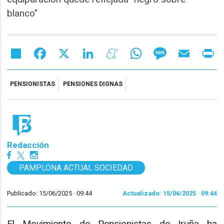
blanco"
Share
Facebook
X
LinkedIn
Meneame
WhatsApp
Message
Email
Pr
PENSIONISTAS
PENSIONES DIGNAS
Redacción
PAMPLONA ACTUAL SOCIEDAD
Publicado: 15/06/2025 ·
09:44
Actualizado: 15/06/2025 · 09:44
El Movimiento de Pensionistas de Iruña ha