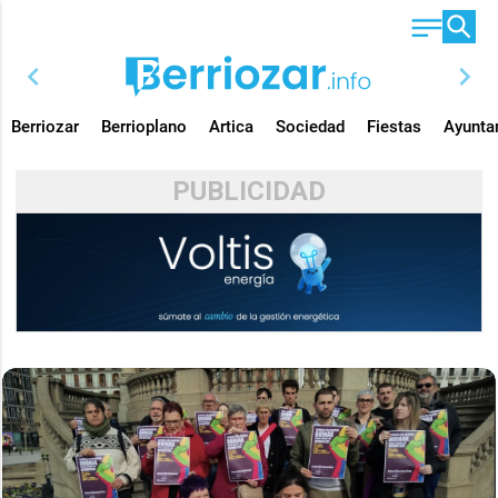
chevron_left
chevron_right
Berriozar
Berrioplano
Artica
Sociedad
Fiestas
Ayunta
PUBLICIDAD