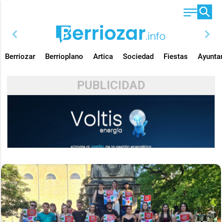
chevron_left
chevron_right
Berriozar
Berrioplano
Artica
Sociedad
Fiestas
Ayunta
PUBLICIDAD