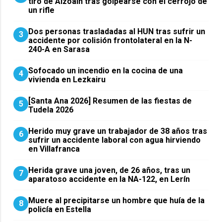
tiro de Aizoáin tras golpearse con el cerrojo de
un rifle
​Dos personas trasladadas al HUN tras sufrir un
3
accidente por colisión frontolateral en la N-
240-A en Sarasa
Sofocado un incendio en la cocina de una
4
vivienda en Lezkairu
[Santa Ana 2026] Resumen de las fiestas de
5
Tudela 2026
Herido muy grave un trabajador de 38 años tras
6
sufrir un accidente laboral con agua hirviendo
en Villafranca
Herida grave una joven, de 26 años, tras un
7
aparatoso accidente en la NA-122, en Lerín
Muere al precipitarse un hombre que huía de la
8
policía en Estella