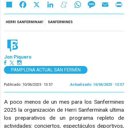
Share
Facebook
X
LinkedIn
Meneame
WhatsApp
Message
Email
Pr
HERRI SANFERMINAK!
SANFERMINES
Jon Piquero
PAMPLONA ACTUAL SAN FERMÍN
Publicado: 10/06/2025 ·
13:57
Actualizado: 10/06/2025 · 13:57
A poco menos de un mes para los Sanfermines
2025 la organización de Herri Sanferminak ultima
los preparativos de un programa repleto de
actividades: conciertos, espectáculos deportivos,