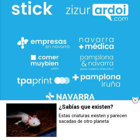
¿Sabías que existen?
Estas criaturas existen y parecen
Nuevo impulso a proyectos
Maeztu e Irujo reiteran su
sacadas de otro planeta
sociales
compromiso por la
reindustrialización de BSH
Esquíroz: "Pedimos más tiempo a
la empresa"