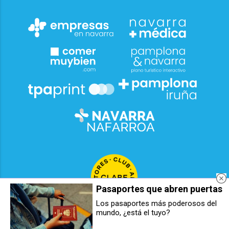
Pasaportes que abren puertas
Los pasaportes más poderosos del
mundo, ¿está el tuyo?
Semifinal del VII Torneo de San
Tudela adjudica los fuegos de