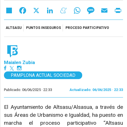
Share
Facebook
X
LinkedIn
Meneame
WhatsApp
Message
Email
Pr
ALTSASU
PUNTOS INSEGUROS
PROCESO PARTICIPATIVO
Maialen Zubia
PAMPLONA ACTUAL SOCIEDAD
Publicado: 06/06/2025 ·
22:33
Actualizado: 06/06/2025 · 22:33
El Ayuntamiento de Altsasu/Alsasua, a través de
sus Áreas de Urbanismo e Igualdad, ha puesto en
marcha el proceso participativo “Altsasu