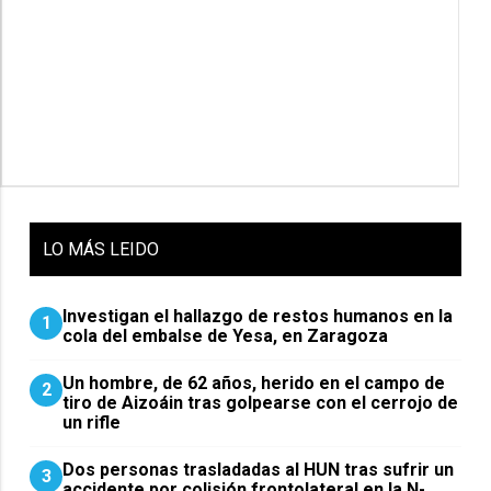
LO
MÁS LEIDO
Investigan el hallazgo de restos humanos en la
1
cola del embalse de Yesa, en Zaragoza
Un hombre, de 62 años, herido en el campo de
2
tiro de Aizoáin tras golpearse con el cerrojo de
un rifle
​Dos personas trasladadas al HUN tras sufrir un
3
accidente por colisión frontolateral en la N-