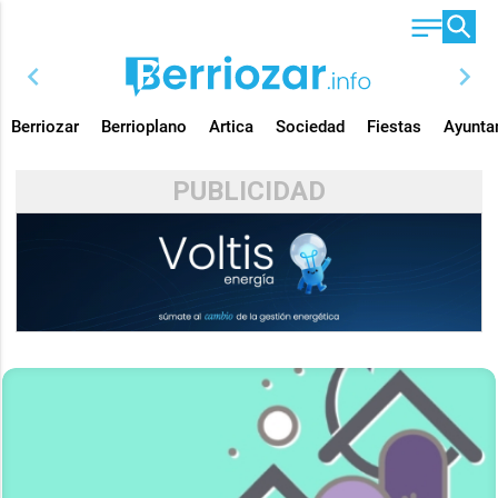
chevron_left
chevron_right
Berriozar
Berrioplano
Artica
Sociedad
Fiestas
Ayunta
PUBLICIDAD