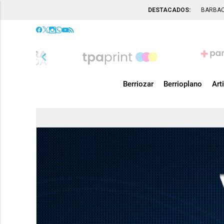
DESTACADOS:
BARBA
chevron_left
Berriozar
Berrioplano
Art