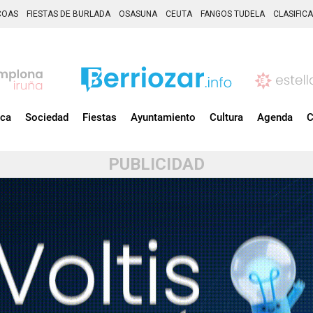
COAS
FIESTAS DE BURLADA
OSASUNA
CEUTA
FANGOS TUDELA
CLASIFIC
ica
Sociedad
Fiestas
Ayuntamiento
Cultura
Agenda
C
PUBLICIDAD