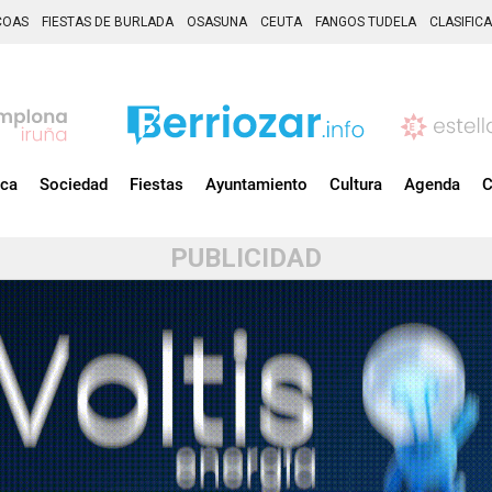
COAS
FIESTAS DE BURLADA
OSASUNA
CEUTA
FANGOS TUDELA
CLASIFIC
ica
Sociedad
Fiestas
Ayuntamiento
Cultura
Agenda
C
PUBLICIDAD