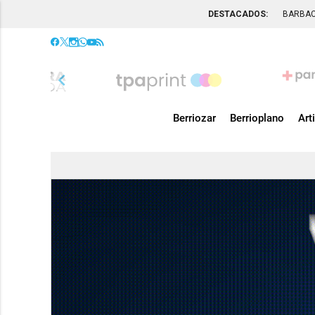
DESTACADOS:
BARBA
chevron_left
Berriozar
Berrioplano
Art