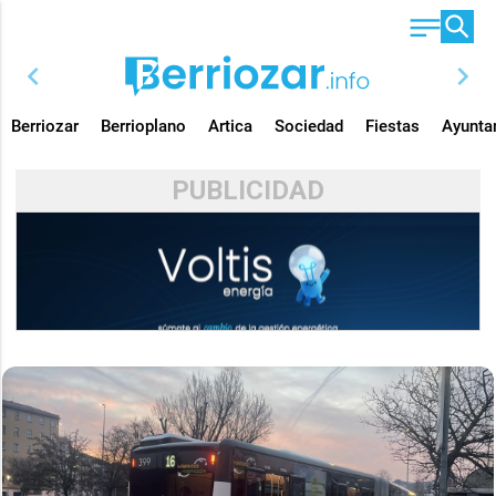
chevron_left
chevron_right
Berriozar
Berrioplano
Artica
Sociedad
Fiestas
Ayunta
PUBLICIDAD