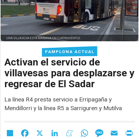
UNA VILLAVESA ESTA MAÑANA EN CUATROVIENTOS
PAMPLONA ACTUAL
Activan el servicio de
villavesas para desplazarse y
regresar de El Sadar
La línea R4 presta servicio a Erripagaña y
Mendillorri y la línea R5 a Sarriguren y Mutilva
Share
Facebook
X
LinkedIn
Meneame
WhatsApp
Message
Email
Pr