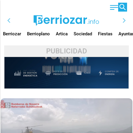
chevron_left
chevron_right
Berriozar
Berrioplano
Artica
Sociedad
Fiestas
Ayunta
PUBLICIDAD