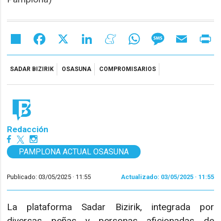
Share
Facebook
X
LinkedIn
Meneame
WhatsApp
Message
Email
Pr
SADAR BIZIRIK
OSASUNA
COMPROMISARIOS
Redacción
PAMPLONA ACTUAL OSASUNA
Publicado: 03/05/2025 ·
11:55
Actualizado: 03/05/2025 · 11:55
La plataforma Sadar Bizirik, integrada por
diversas peñas y personas aficionadas de