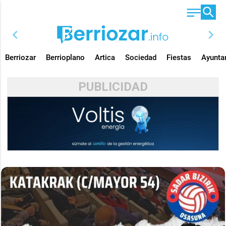
chevron_left
chevron_right
Berriozar
Berrioplano
Artica
Sociedad
Fiestas
Ayunta
PUBLICIDAD