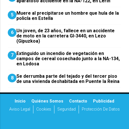
aparatoso accidente en la NA-122, en Lerín
Muere al precipitarse un hombre que huía de la
5
policía en Estella
Un joven, de 23 años, fallece en un accidente
6
de moto en la carretera GI-3440, en Lezo
(Gipuzkoa)
Extinguido un incendio de vegetación en
7
campos de cereal cosechado junto a la NA-134,
en Lodosa
Se derrumba parte del tejado y del tercer piso
8
de una vivienda deshabitada en Puente la Reina
Inicio
Quiénes Somos
Contacto
Publicidad
Aviso Legal
Cookies
Seguridad
Protección De Datos