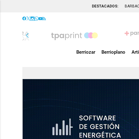
DESTACADOS:
BARBA
chevron_left
Berriozar
Berrioplano
Art