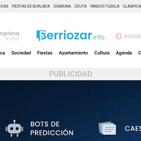
COAS
FIESTAS DE BURLADA
OSASUNA
CEUTA
FANGOS TUDELA
CLASIFIC
ica
Sociedad
Fiestas
Ayuntamiento
Cultura
Agenda
C
PUBLICIDAD