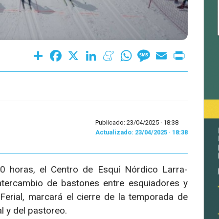
Share
Facebook
X
LinkedIn
Meneame
WhatsApp
Message
Email
Print
Publicado: 23/04/2025 ·
18:38
Actualizado: 23/04/2025 · 18:38
0 horas, el Centro de Esquí Nórdico Larra-
intercambio de bastones entre esquiadores y
Ferial, marcará el cierre de la temporada de
al y del pastoreo.