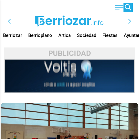
chevron_left
chevron_right
Berriozar
Berrioplano
Artica
Sociedad
Fiestas
Ayunta
PUBLICIDAD