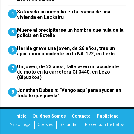
Sofocado un incendio en la cocina de una
4
vivienda en Lezkairu
Muere al precipitarse un hombre que huía de la
5
policía en Estella
Herida grave una joven, de 26 años, tras un
6
aparatoso accidente en la NA-122, en Lerín
Un joven, de 23 años, fallece en un accidente
7
de moto en la carretera GI-3440, en Lezo
(Gipuzkoa)
Jonathan Dubasin: "Vengo aquí para ayudar en
8
todo lo que pueda"
Inicio
Quiénes Somos
Contacto
Publicidad
Aviso Legal
Cookies
Seguridad
Protección De Datos