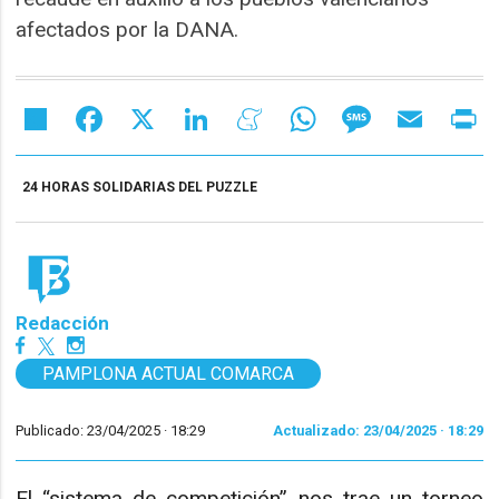
afectados por la DANA.
Share
Facebook
X
LinkedIn
Meneame
WhatsApp
Message
Email
Pr
24 HORAS SOLIDARIAS DEL PUZZLE
Redacción
PAMPLONA ACTUAL COMARCA
Publicado: 23/04/2025 ·
18:29
Actualizado: 23/04/2025 · 18:29
El “sistema de competición” nos trae un torneo