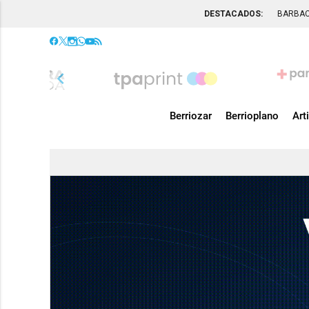
DESTACADOS:
BARBA
chevron_left
Berriozar
Berrioplano
Art