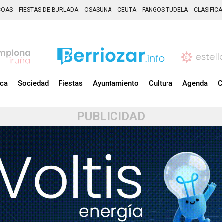
COAS
FIESTAS DE BURLADA
OSASUNA
CEUTA
FANGOS TUDELA
CLASIFIC
ica
Sociedad
Fiestas
Ayuntamiento
Cultura
Agenda
C
PUBLICIDAD