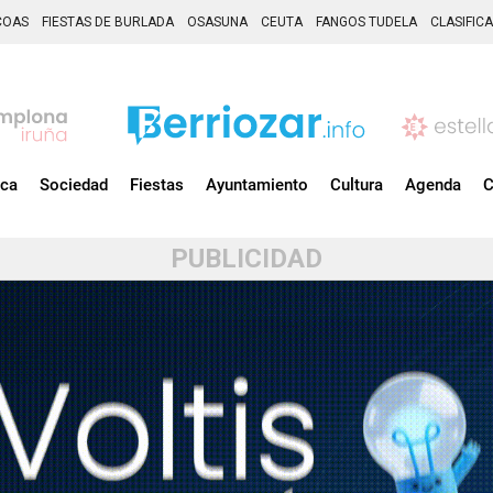
COAS
FIESTAS DE BURLADA
OSASUNA
CEUTA
FANGOS TUDELA
CLASIFIC
ica
Sociedad
Fiestas
Ayuntamiento
Cultura
Agenda
C
PUBLICIDAD