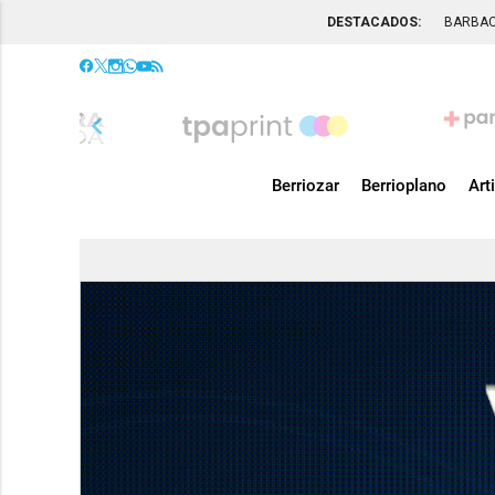
DESTACADOS:
BARBA
chevron_left
Berriozar
Berrioplano
Art